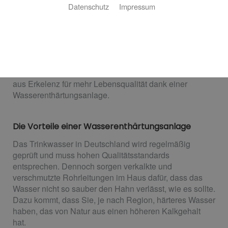
Datenschutz
Impressum
Längere Lebensdauer für Spül- und Waschmaschine,
weniger Entkalken von Armaturen und Kaffeemaschine,
bessere Haut und weicheres Haar: je weicher das
Wasser, desto höher die Lebensqualität. Auch in
Regionen mit sehr hartem Wasser müssen Sie darauf
nicht verzichten! Wiesenborn TEC GmbH ist Ihr Partner
aus Erkelenz für mehr Lebensqualität dank einer
Wasserenthärtungsanlage.
Die Vorteile einer Wasserenthärtungsanlage
Das Trinkwasser in Deutschland wird regelmäßig
geprüft und muss hohen Qualitätsstandards
entsprechen. Dennoch sorgen verkalkte und
verschmutzte Rohrleitungen im Haus dafür, dass das
Wasser nicht so sauber den Hahn verlässt, wie es sollte.
Dazu kommt, dass Sie, je nach Region, härteres Wasser
haben, das von Natur aus einen höheren Kalkgehalt
hat.